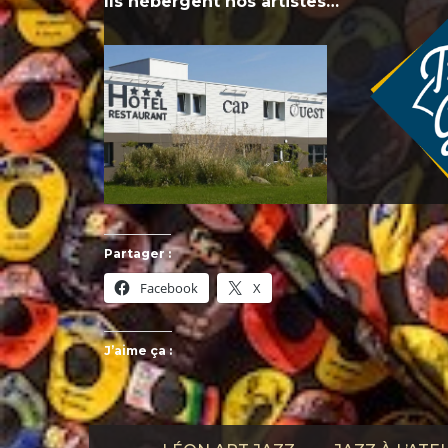
Ils hébergent nos artistes…
Partager :
Facebook
X
J’aime ça :