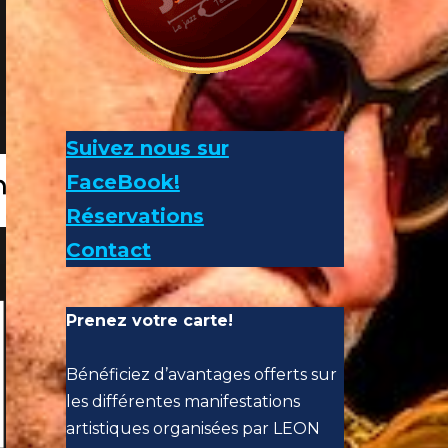
Suivez nous sur
FaceBook!
Réservations
Contact
Prenez votre carte!
Bénéficiez d’avantages offerts sur
les différentes manifestations
artistiques organisées par LEON