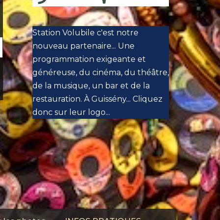
Station Volubile c'est notre
nouveau partenaire... Une
programmation exigeante et
généreuse, du cinéma, du théâtre,
de la musique, un bar et de la
restauration. À Guissény... Cliquez
donc sur leur logo...