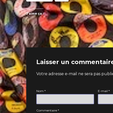
J’aime ça :
Laisser un commentair
A
Votre adresse e-mail ne sera pas publi
lt
e
r
Nom
*
E-mail
*
n
a
ti
v
Commentaire
*