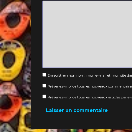
e:
Enregistrer mon nom, mon e-mail et mon site da
Prévenez-moi de tous les nouveaux commentaires
Prévenez-moi de tous les nouveaux articles par e-