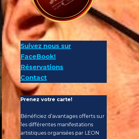
Suivez nous sur
FaceBook!
Réservations
Contact
Prenez votre carte!
Bénéficiez d’avantages offerts sur
les différentes manifestations
artistiques organisées par LEON